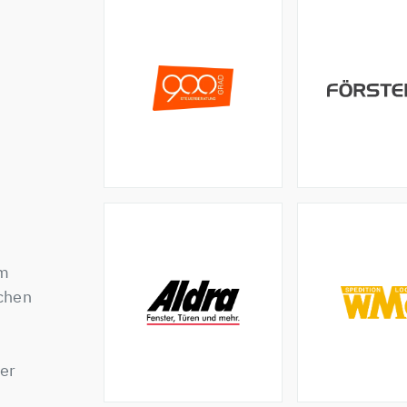
em
chen
er