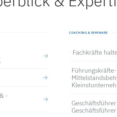
erblick & Expert
COACHING & SEMINARE
Fachkräfte hal
g
Führungskräfte-
Mittelstandsbet
Kleinstunterne
& -
Geschäftsführer
Geschäftsführe