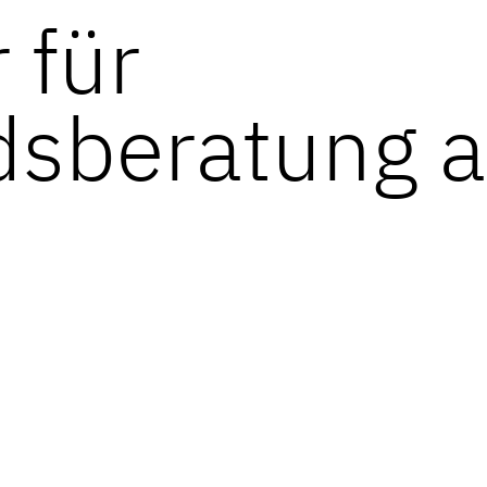
 für
dsberatung 