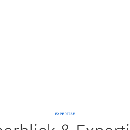
Coaching u
e Unternehmen dabei,
Unsere Coaching-Prog
hhaltiges Wachstum zu
und berufliche Entwic
Erfolge im Unternehme
MEHR INFORMATIONEN
EXPERTISE