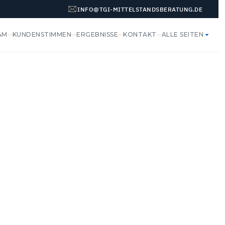
INFO@TGI-MITTELSTANDSBERATUNG.DE
AM
KUNDENSTIMMEN
ERGEBNISSE
KONTAKT
ALLE SEITEN