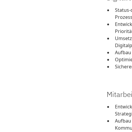
Status-
Prozess
Entwick
Priorit
Umsetzu
Digital
Aufbau 
Optimi
Sichere
Mitarbe
Entwick
Strateg
Aufbau 
Kommun