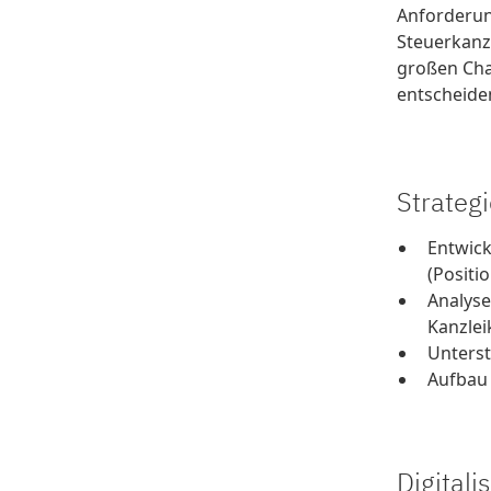
Anforderung
Steuerkanz
großen Cha
entscheiden
Strateg
Entwick
(Positi
Analyse
Kanzlei
Unters
Aufbau 
Digital