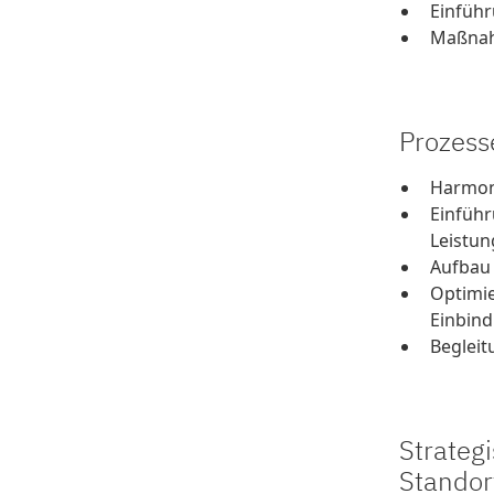
Einführ
Maßnah
Prozess
Harmoni
Einführ
Leistu
Aufbau 
Optimi
Einbin
Beglei
Strateg
Standor