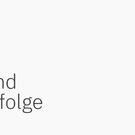
nd
folge